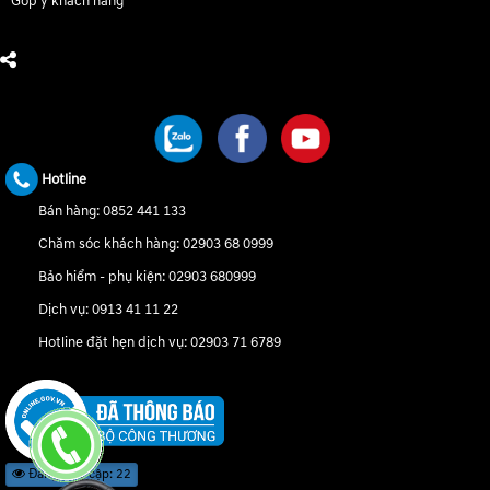
Góp ý khách hàng
CHÚNG TÔI TRÊN MẠNG XÃ HỘI
Hotline
Bán hàng:
0852 441 133
Chăm sóc khách hàng:
02903 68 0999
Bảo hiểm - phụ kiện:
02903 680999
Dịch vụ:
0913 41 11 22
Hotline đặt hẹn dịch vụ:
02903 71 6789
Đang truy cập: 22