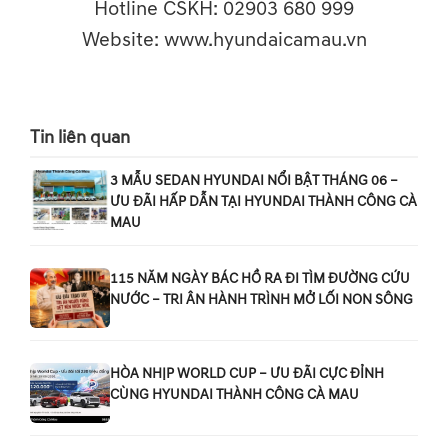
Hotline CSKH: 02903 680 999
Website: www.hyundaicamau.vn
Tin liên quan
3 MẪU SEDAN HYUNDAI NỔI BẬT THÁNG 06 –
ƯU ĐÃI HẤP DẪN TẠI HYUNDAI THÀNH CÔNG CÀ
MAU
115 NĂM NGÀY BÁC HỒ RA ĐI TÌM ĐƯỜNG CỨU
NƯỚC – TRI ÂN HÀNH TRÌNH MỞ LỐI NON SÔNG
HÒA NHỊP WORLD CUP – ƯU ĐÃI CỰC ĐỈNH
CÙNG HYUNDAI THÀNH CÔNG CÀ MAU