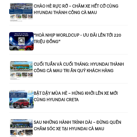
CHÀO HÈ RỰC RỠ – CHĂM XE HẾT CỠ CÙNG
HYUNDAI THÀNH CÔNG CÀ MAU
“HOÀ NHỊP WORLDCUP - ƯU ĐÃI LÊN TỚI 220
TRIỆU ĐỒNG”
CUỐI TUẦN VÀ CUỐI THÁNG: HYUNDAI THÀNH
CÔNG CÀ MAU TRI ÂN QUÝ KHÁCH HÀNG
BẬT DẬY MÙA HÈ – HỨNG KHỞI LÊN XE MỚI
CÙNG HYUNDAI CRETA
SAU NHỮNG HÀNH TRÌNH DÀI – ĐỪNG QUÊN
CHĂM SÓC XE TẠI HYUNDAI CÀ MAU