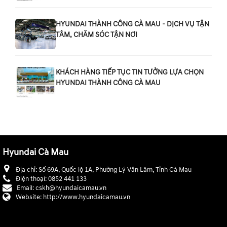
HYUNDAI THÀNH CÔNG CÀ MAU - DỊCH VỤ TẬN
TÂM, CHĂM SÓC TẬN NƠI
KHÁCH HÀNG TIẾP TỤC TIN TƯỞNG LỰA CHỌN
HYUNDAI THÀNH CÔNG CÀ MAU
Hyundai Cà Mau
Địa chỉ:
Số 69A, Quốc lộ 1A, Phường Lý Văn Lâm, Tỉnh Cà Mau
Điện thoại:
0852 441 133
Email:
cskh@hyundaicamau.vn
Website:
http://www.hyundaicamau.vn