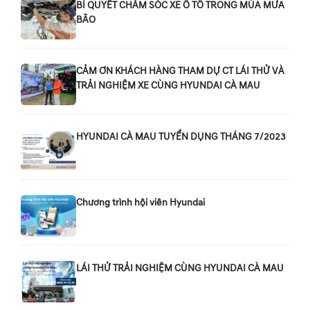
BÍ QUYẾT CHĂM SÓC XE Ô TÔ TRONG MÙA MƯA
BÃO
CẢM ƠN KHÁCH HÀNG THAM DỰ CT LÁI THỬ VÀ
TRẢI NGHIỆM XE CÙNG HYUNDAI CÀ MAU
HYUNDAI CÀ MAU TUYỂN DỤNG THÁNG 7/2023
Chương trình hội viên Hyundai
LÁI THỬ TRẢI NGHIỆM CÙNG HYUNDAI CÀ MAU