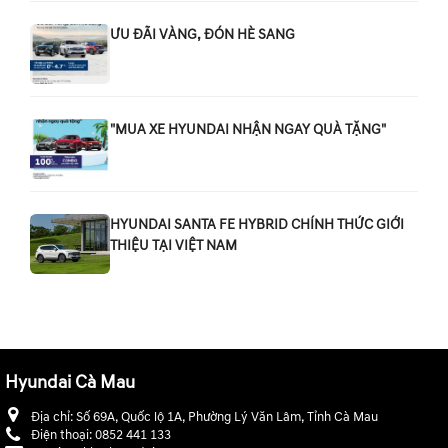
ƯU ĐÃI VÀNG, ĐÓN HÈ SANG
"MUA XE HYUNDAI NHẬN NGAY QUÀ TẶNG"
HYUNDAI SANTA FE HYBRID CHÍNH THỨC GIỚI
THIỆU TẠI VIỆT NAM
Hyundai Cà Mau
Địa chỉ:
Số 69A, Quốc lộ 1A, Phường Lý Văn Lâm, Tỉnh Cà Mau
Điện thoại:
0852 441 133