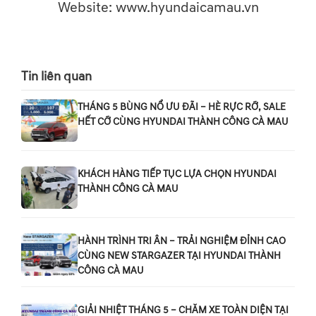
Website: www.hyundaicamau.vn
Tin liên quan
THÁNG 5 BÙNG NỔ ƯU ĐÃI – HÈ RỰC RỠ, SALE
HẾT CỠ CÙNG HYUNDAI THÀNH CÔNG CÀ MAU
KHÁCH HÀNG TIẾP TỤC LỰA CHỌN HYUNDAI
THÀNH CÔNG CÀ MAU
HÀNH TRÌNH TRI ÂN – TRẢI NGHIỆM ĐỈNH CAO
CÙNG NEW STARGAZER TẠI HYUNDAI THÀNH
CÔNG CÀ MAU
GIẢI NHIỆT THÁNG 5 – CHĂM XE TOÀN DIỆN TẠI