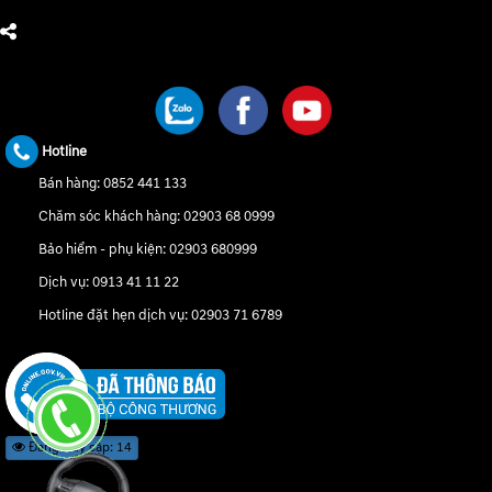
CHÚNG TÔI TRÊN MẠNG XÃ HỘI
Hotline
Bán hàng:
0852 441 133
Chăm sóc khách hàng:
02903 68 0999
Bảo hiểm - phụ kiện:
02903 680999
Dịch vụ:
0913 41 11 22
Hotline đặt hẹn dịch vụ:
02903 71 6789
Đang truy cập: 14