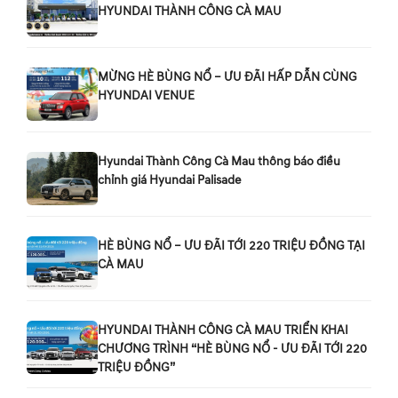
HYUNDAI THÀNH CÔNG CÀ MAU
MỪNG HÈ BÙNG NỔ – ƯU ĐÃI HẤP DẪN CÙNG
HYUNDAI VENUE
Hyundai Thành Công Cà Mau thông báo điều
chỉnh giá Hyundai Palisade
HÈ BÙNG NỔ – ƯU ĐÃI TỚI 220 TRIỆU ĐỒNG TẠI
CÀ MAU
HYUNDAI THÀNH CÔNG CÀ MAU TRIỂN KHAI
CHƯƠNG TRÌNH “HÈ BÙNG NỔ - ƯU ĐÃI TỚI 220
TRIỆU ĐỒNG”