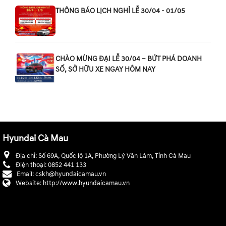
THÔNG BÁO LỊCH NGHỈ LỄ 30/04 - 01/05
CHÀO MỪNG ĐẠI LỄ 30/04 – BỨT PHÁ DOANH
SỐ, SỞ HỮU XE NGAY HÔM NAY
Hyundai Cà Mau
Địa chỉ:
Số 69A, Quốc lộ 1A, Phường Lý Văn Lâm, Tỉnh Cà Mau
Điện thoại:
0852 441 133
Email:
cskh@hyundaicamau.vn
Website:
http://www.hyundaicamau.vn