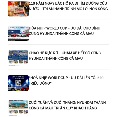
115 NĂM NGÀY BÁC HỒ RA ĐI TÌM ĐƯỜNG CỨU
NƯỚC – TRI ÂN HÀNH TRÌNH MỞ LỐI NON SÔNG
HÒA NHỊP WORLD CUP – ƯU ĐÃI CỰC ĐỈNH
CÙNG HYUNDAI THÀNH CÔNG CÀ MAU
CHÀO HÈ RỰC RỠ – CHĂM XE HẾT CỠ CÙNG
HYUNDAI THÀNH CÔNG CÀ MAU
“HOÀ NHỊP WORLDCUP - ƯU ĐÃI LÊN TỚI 220
TRIỆU ĐỒNG”
CUỐI TUẦN VÀ CUỐI THÁNG: HYUNDAI THÀNH
CÔNG CÀ MAU TRI ÂN QUÝ KHÁCH HÀNG