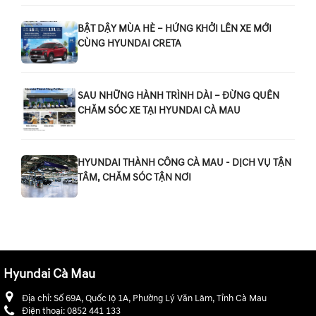
BẬT DẬY MÙA HÈ – HỨNG KHỞI LÊN XE MỚI
CÙNG HYUNDAI CRETA
SAU NHỮNG HÀNH TRÌNH DÀI – ĐỪNG QUÊN
CHĂM SÓC XE TẠI HYUNDAI CÀ MAU
HYUNDAI THÀNH CÔNG CÀ MAU - DỊCH VỤ TẬN
TÂM, CHĂM SÓC TẬN NƠI
Hyundai Cà Mau
Địa chỉ:
Số 69A, Quốc lộ 1A, Phường Lý Văn Lâm, Tỉnh Cà Mau
Điện thoại:
0852 441 133