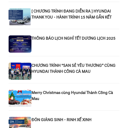
[ CHƯƠNG TRÌNH ĐANG DIỄN RA ] HYUNDAI
THANK YOU - HÀNH TRÌNH 15 NĂM GẮN KẾT
THÔNG BÁO LỊCH NGHỈ TẾT DƯƠNG LỊCH 2025
CHƯƠNG TRÌNH “SAN SẺ YÊU THƯƠNG” CÙNG
HYUNDAI THÀNH CÔNG CÀ MAU
Merry Christmas cùng Hyundai Thành Công Cà
Mau
ĐÓN GIÁNG SINH - RINH XẾ XINH