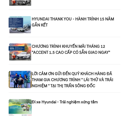
HYUNDAI THANK YOU - HÀNH TRÌNH 15 NĂM
GẮN KẾT
CHƯƠNG TRÌNH KHUYẾN MÃI THÁNG 12
"ACCENT 1.5 CAO CẤP CÓ SẴN GIAO NGAY"
LỜI CẢM ƠN GỬI ĐẾN QUÝ KHÁCH HÀNG ĐÃ
THAM GIA CHƯƠNG TRÌNH " LÁI THỬ VÀ TRẢI
NGHIỆM " TẠI THỊ TRẤN SÔNG ĐỐC
Đi xe Hyundai - Trải nghiệm xứng tầm