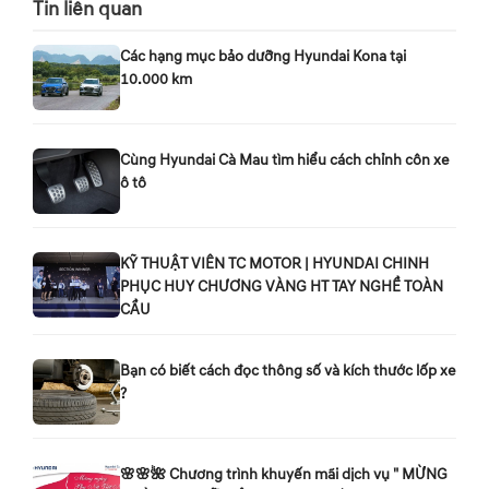
Tin liên quan
Các hạng mục bảo dưỡng Hyundai Kona tại
10.000 km
Cùng Hyundai Cà Mau tìm hiểu cách chỉnh côn xe
ô tô
KỸ THUẬT VIÊN TC MOTOR | HYUNDAI CHINH
PHỤC HUY CHƯƠNG VÀNG HT TAY NGHỀ TOÀN
CẦU
Bạn có biết cách đọc thông số và kích thước lốp xe
?
🌸🌸🌺 Chương trình khuyến mãi dịch vụ " MỪNG