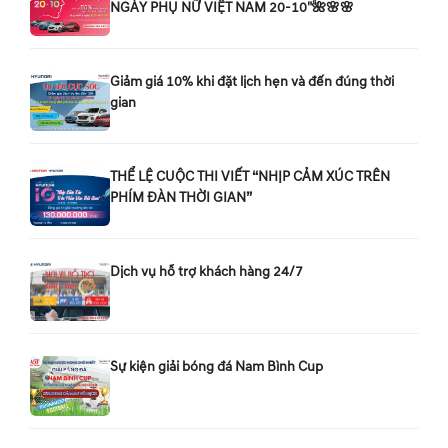
NGÀY PHỤ NỮ VIỆT NAM 20-10"🌺🌸🌸
Giảm giá 10% khi đặt lịch hẹn và đến đúng thời
gian
THỂ LỆ CUỘC THI VIẾT “NHỊP CẢM XÚC TRÊN
PHÍM ĐÀN THỜI GIAN”
Dịch vụ hỗ trợ khách hàng 24/7
Sự kiện giải bóng đá Nam Bình Cup