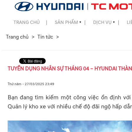
TRANG CHỦ
SẢN PHẨM
DỊCH VỤ
LI
▼
▼
Trang chủ
Tin tức
▼
▼
TUYỂN DỤNG NHÂN SỰ THÁNG 04 – HYUNDAI THÀ
▼
Thứ năm - 27/03/2025 23:49
Bạn đang tìm kiếm một công việc ổn định vớ
Quản lý kho xe với nhiều chế độ đãi ngộ hấp dẫ