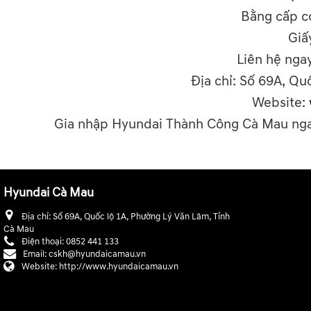
Bằng cấp có
Giấ
Liên hệ ngay
Địa chỉ: Số 69A, Qu
Website:
Gia nhập Hyundai Thành Công Cà Mau ngay
Hyundai Cà Mau
Địa chỉ:
Số 69A, Quốc lộ 1A, Phường Lý Văn Lâm, Tỉnh
Cà Mau
Điện thoại:
0852 441 133
Email:
cskh@hyundaicamau.vn
Website:
http://www.hyundaicamau.vn