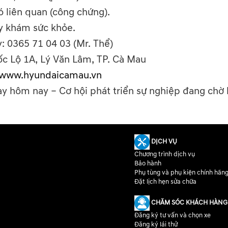
 liên quan (công chứng).
y khám sức khỏe.
: 0365 71 04 03 (Mr. Thể)
ốc Lộ 1A, Lý Văn Lâm, TP. Cà Mau
www.hyundaicamau.vn
 hôm nay – Cơ hội phát triển sự nghiệp đang chờ 
DỊCH VỤ
Chương trình dịch vụ
Bảo hành
Phụ tùng và phụ kiện chính hãn
Đặt lịch hẹn sửa chữa
CHĂM SÓC KHÁCH HÀNG
Đăng ký tư vấn và chọn xe
Đăng ký lái thử