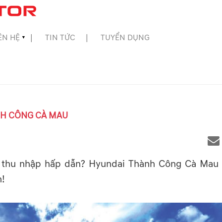
ÊN HỆ
TIN TỨC
TUYỂN DỤNG
▼
NH CÔNG CÀ MAU
i thu nhập hấp dẫn? Hyundai Thành Công Cà Mau 
n!