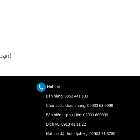
bạn!
Hotline
Bán hàng:
0852 441 133
Chăm sóc khách hàng:
02903 68 0999
g
Bảo hiểm - phụ kiện:
02903 680999
Dịch vụ:
0913 41 11 22
Hotline đặt hẹn dịch vụ:
02903 71 6789