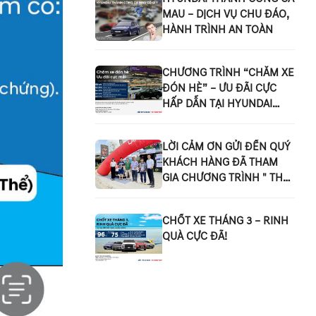
MAU – DỊCH VỤ CHU ĐÁO,
HÀNH TRÌNH AN TOÀN
CHƯƠNG TRÌNH “CHĂM XE
ĐÓN HÈ” – ƯU ĐÃI CỰC
HẤP DẪN TẠI HYUNDAI
THÀNH CÔNG CÀ MAU!
LỜI CẢM ƠN GỬI ĐẾN QUÝ
KHÁCH HÀNG ĐÃ THAM
GIA CHƯƠNG TRÌNH " THỬ
LÁI HYUNDAI - NHẬN NGAY
QUÀ TẶNG " TẠI THỊ TRẤN
CHỐT XE THÁNG 3 – RINH
U MINH
QUÀ CỰC ĐÃ!