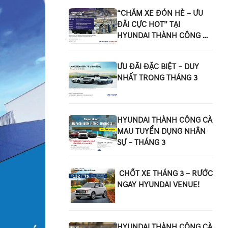
“CHĂM XE ĐÓN HÈ – ƯU
ĐÃI CỰC HOT” TẠI
HYUNDAI THÀNH CÔNG CÀ
MAU!
ƯU ĐÃI ĐẶC BIỆT – DUY
NHẤT TRONG THÁNG 3
HYUNDAI THÀNH CÔNG CÀ
MAU TUYỂN DỤNG NHÂN
SỰ – THÁNG 3
​​​​​​​ CHỐT XE THÁNG 3 – RƯỚC
NGAY HYUNDAI VENUE!
HYUNDAI THÀNH CÔNG CÀ