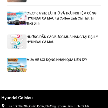
Chương trình: LÁI THỬ VÀ TRẢI NGHIỆM CÙNG
HYUNDAI CÀ MAU tại Coffee Linh Chi Thị trấn
Thới Bình
HƯỚNG DẪN CÁC BƯỚC MUA HÀNG TẠI ĐẠI LÝ
HYUNDAI CÀ MAU
MÙA HÈ SÔI ĐỘNG NHẬN QUÀ LIỀN TAY
Hyundai Cà Mau
Địa chỉ:
Số 69A, Quốc lộ 1A, Phường Lý Văn Lâm, Tỉnh Cà Mau