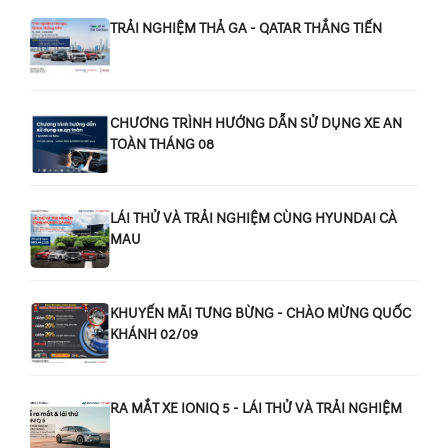
TRẢI NGHIỆM THẢ GA - QATAR THẲNG TIẾN
CHƯƠNG TRÌNH HƯỚNG DẪN SỬ DỤNG XE AN
TOÀN THÁNG 08
LÁI THỬ VÀ TRẢI NGHIỆM CÙNG HYUNDAI CÀ
MAU
KHUYẾN MÃI TƯNG BỪNG - CHÀO MỪNG QUỐC
KHÁNH 02/09
RA MẮT XE IONIQ 5 - LÁI THỬ VÀ TRẢI NGHIỆM