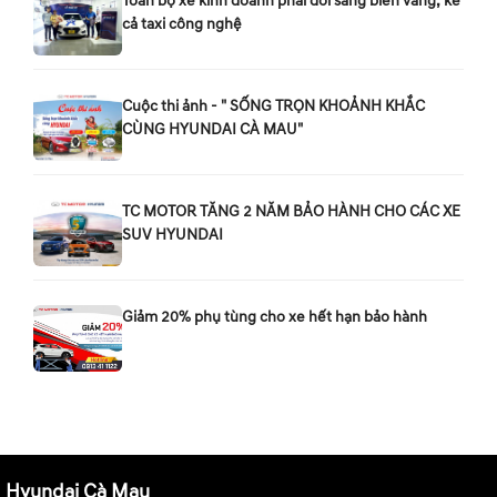
Toàn bộ xe kinh doanh phải đổi sang biển vàng, kể
cả taxi công nghệ
Cuộc thi ảnh - " SỐNG TRỌN KHOẢNH KHẮC
CÙNG HYUNDAI CÀ MAU"
TC MOTOR TĂNG 2 NĂM BẢO HÀNH CHO CÁC XE
SUV HYUNDAI
Giảm 20% phụ tùng cho xe hết hạn bảo hành
Hyundai Cà Mau