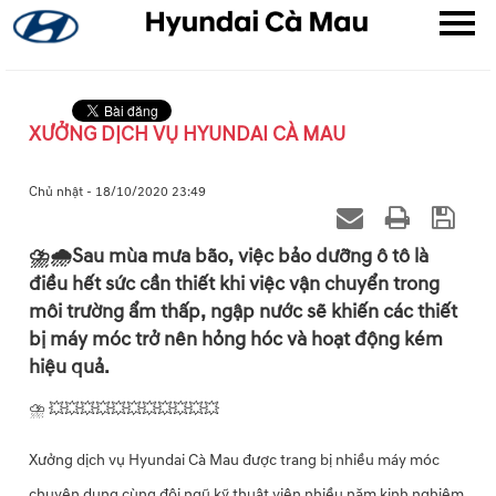
XƯỞNG DỊCH VỤ HYUNDAI CÀ MAU
▼
Chủ nhật - 18/10/2020 23:49
▼
⛈🌧Sau mùa mưa bão, việc bảo dưỡng ô tô là
điều hết sức cần thiết khi việc vận chuyển trong
▼
môi trường ẩm thấp, ngập nước sẽ khiến các thiết
bị máy móc trở nên hỏng hóc và hoạt động kém
hiệu quả.
⛈ 💥💥💥💥💥💥💥💥💥💥💥
Xưởng dịch vụ Hyundai Cà Mau được trang bị nhiều máy móc
chuyên dụng cùng đội ngũ kỹ thuật viên nhiều năm kinh nghiệm