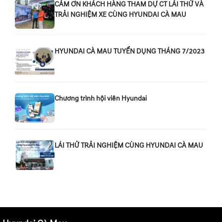
CẢM ƠN KHÁCH HÀNG THAM DỰ CT LÁI THỬ VÀ
TRẢI NGHIỆM XE CÙNG HYUNDAI CÀ MAU
HYUNDAI CÀ MAU TUYỂN DỤNG THÁNG 7/2023
Chương trình hội viên Hyundai
LÁI THỬ TRẢI NGHIỆM CÙNG HYUNDAI CÀ MAU