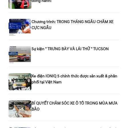
đồng hành!
Chương trình: TRONG THÁNG NGÂU CHĂM XE
CỰC NGẦU
Sự kiện " TRƯNG BÀY VÀ LÁI THỬ " TUCSON
Xe điện IONIQ 5 chính thức được sản xuất & phân
phối tại Việt Nam
BÍ QUYẾT CHĂM SÓC XE Ô TÔ TRONG MÙA MƯA
BÃO