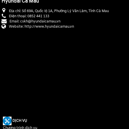
Hyundai Cà Mau
Địa chỉ:
Số 69A, Quốc lộ 1A, Phường Lý Văn Lâm, Tỉnh Cà Mau
Điện thoại:
0852 441 133
Email:
cskh@hyundaicamau.vn
Website:
http://www.hyundaicamau.vn
DỊCH VỤ
Chương trình dịch vụ