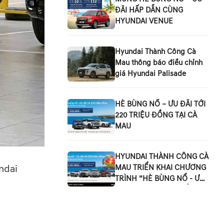
ĐÃI HẤP DẪN CÙNG
HYUNDAI VENUE
Hyundai Thành Công Cà
Mau thông báo điều chỉnh
giá Hyundai Palisade
HÈ BÙNG NỔ – ƯU ĐÃI TỚI
220 TRIỆU ĐỒNG TẠI CÀ
MAU
HYUNDAI THÀNH CÔNG CÀ
MAU TRIỂN KHAI CHƯƠNG
ndai
TRÌNH “HÈ BÙNG NỔ - ƯU
ĐÃI TỚI 220 TRIỆU ĐỒNG”