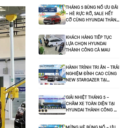
THÁNG 5 BÙNG NỔ ƯU ĐÃI
– HÈ RỰC RỠ, SALE HẾT
CỠ CÙNG HYUNDAI THÀNH
CÔNG CÀ MAU
KHÁCH HÀNG TIẾP TỤC
LỰA CHỌN HYUNDAI
THÀNH CÔNG CÀ MAU
HÀNH TRÌNH TRI ÂN – TRẢI
NGHIỆM ĐỈNH CAO CÙNG
NEW STARGAZER TẠI
HYUNDAI THÀNH CÔNG CÀ
MAU
GIẢI NHIỆT THÁNG 5 –
CHĂM XE TOÀN DIỆN TẠI
HYUNDAI THÀNH CÔNG CÀ
MAU
MỪNG HÈ BÙNG NỔ – ƯU