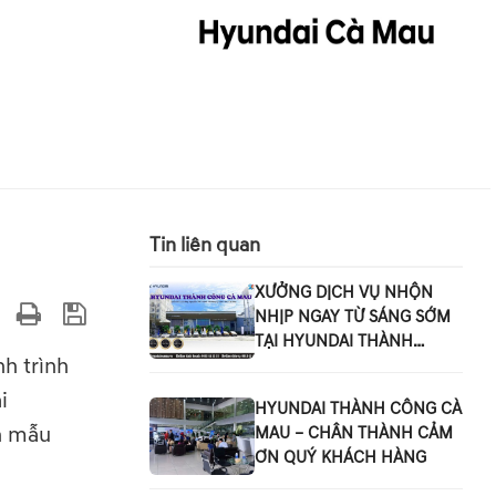
Tin liên quan
XƯỞNG DỊCH VỤ NHỘN
NHỊP NGAY TỪ SÁNG SỚM
TẠI HYUNDAI THÀNH
h trình
CÔNG CÀ MAU
i
HYUNDAI THÀNH CÔNG CÀ
nh mẫu
MAU – CHÂN THÀNH CẢM
ƠN QUÝ KHÁCH HÀNG