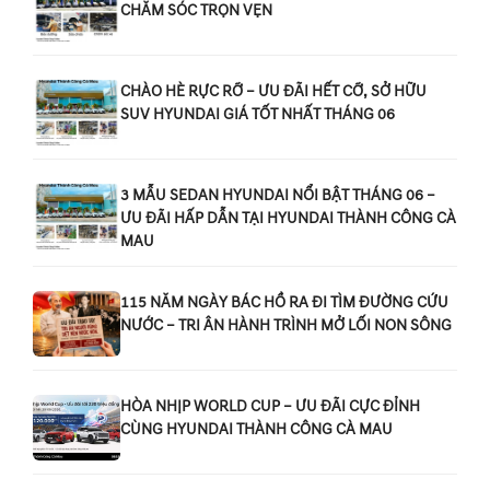
CHĂM SÓC TRỌN VẸN
CHÀO HÈ RỰC RỠ – ƯU ĐÃI HẾT CỠ, SỞ HỮU
SUV HYUNDAI GIÁ TỐT NHẤT THÁNG 06
3 MẪU SEDAN HYUNDAI NỔI BẬT THÁNG 06 –
ƯU ĐÃI HẤP DẪN TẠI HYUNDAI THÀNH CÔNG CÀ
MAU
115 NĂM NGÀY BÁC HỒ RA ĐI TÌM ĐƯỜNG CỨU
NƯỚC – TRI ÂN HÀNH TRÌNH MỞ LỐI NON SÔNG
HÒA NHỊP WORLD CUP – ƯU ĐÃI CỰC ĐỈNH
CÙNG HYUNDAI THÀNH CÔNG CÀ MAU