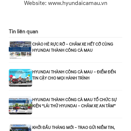
Website: www.hyundaicamau.vn
Tin liên quan
CHÀO HÈ RỰC RỠ – CHĂM XE HẾT CỠ CÙNG
HYUNDAI THÀNH CÔNG CÀ MAU
HYUNDAI THÀNH CÔNG CÀ MAU – ĐIỂM ĐẾN
TIN CẬY CHO MỌI HÀNH TRÌNH
HYUNDAI THÀNH CÔNG CÀ MAU TỔ CHỨC SỰ
KIỆN “LÁI THỬ HYUNDAI – CHĂM XE AN TÂM”
KHỞI ĐẦU THÁNG MỚI – TRAO GỬI NIỀM TIN,