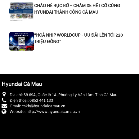
CHÀO HÈ RỰC RỠ – CHĂM XE HẾT CỠ CÙNG
HYUNDAI THÀNH CÔNG CÀ MAU
“HOÀ NHỊP WORLDCUP - ƯU ĐÃI LÊN TỚI 220
TRIỆU ĐỒNG”
Hyundai Cà Mau
Địa chỉ:
Số 69A, Quốc lộ 1A, Phường Lý Văn Lâm, Tỉnh Cà Mau
Điện thoại:
0852 441 133
Email:
cskh@hyundaicamau.vn
Website:
http://www.hyundaicamau.vn