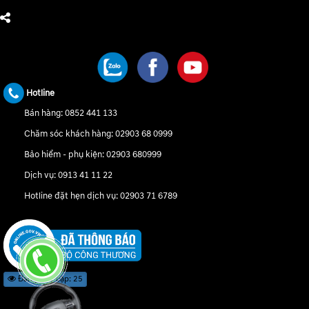
CHÚNG TÔI TRÊN MẠNG XÃ HỘI
Hotline
Bán hàng:
0852 441 133
Chăm sóc khách hàng:
02903 68 0999
Bảo hiểm - phụ kiện:
02903 680999
Dịch vụ:
0913 41 11 22
Hotline đặt hẹn dịch vụ:
02903 71 6789
Đang truy cập: 25