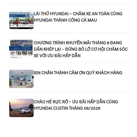
LÁI THỬ HYUNDAI – CHĂM XE AN TOÀN CÙNG
HYUNDAI THÀNH CÔNG CÀ MAU
CHƯƠNG TRÌNH KHUYẾN MÃI THÁNG 6 ĐANG
DẦN KHÉP LẠI – ĐỪNG BỎ LỠ CƠ HỘI CHĂM SÓC
XE VỚI ƯU ĐÃI HẤP DẪN
XIN CHÂN THÀNH CẢM ƠN QUÝ KHÁCH HÀNG
CHÀO HÈ RỰC RỠ – ƯU ĐÃI HẤP DẪN CÙNG
HYUNDAI CUSTIN THÁNG 06/2026