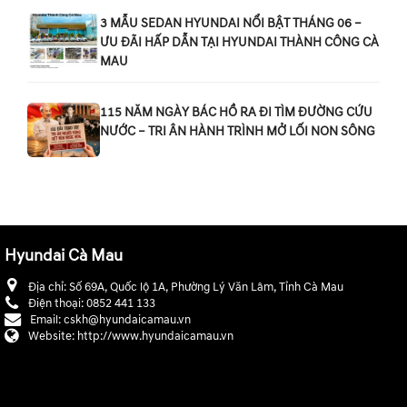
3 MẪU SEDAN HYUNDAI NỔI BẬT THÁNG 06 –
ƯU ĐÃI HẤP DẪN TẠI HYUNDAI THÀNH CÔNG CÀ
MAU
115 NĂM NGÀY BÁC HỒ RA ĐI TÌM ĐƯỜNG CỨU
NƯỚC – TRI ÂN HÀNH TRÌNH MỞ LỐI NON SÔNG
Hyundai Cà Mau
Địa chỉ:
Số 69A, Quốc lộ 1A, Phường Lý Văn Lâm, Tỉnh Cà Mau
Điện thoại:
0852 441 133
Email:
cskh@hyundaicamau.vn
Website:
http://www.hyundaicamau.vn