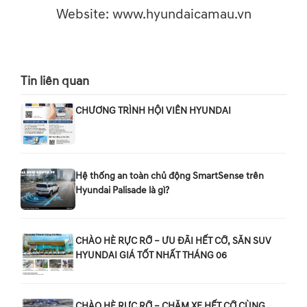
Website: www.hyundaicamau.vn
Tin liên quan
CHƯƠNG TRÌNH HỘI VIÊN HYUNDAI
Hệ thống an toàn chủ động SmartSense trên
Hyundai Palisade là gì?
CHÀO HÈ RỰC RỠ – ƯU ĐÃI HẾT CỠ, SĂN SUV
HYUNDAI GIÁ TỐT NHẤT THÁNG 06
CHÀO HÈ RỰC RỠ – CHĂM XE HẾT CỠ CÙNG