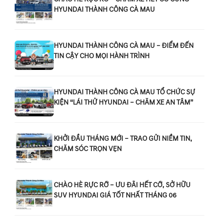
HYUNDAI THÀNH CÔNG CÀ MAU
HYUNDAI THÀNH CÔNG CÀ MAU – ĐIỂM ĐẾN
TIN CẬY CHO MỌI HÀNH TRÌNH
HYUNDAI THÀNH CÔNG CÀ MAU TỔ CHỨC SỰ
KIỆN “LÁI THỬ HYUNDAI – CHĂM XE AN TÂM”
KHỞI ĐẦU THÁNG MỚI – TRAO GỬI NIỀM TIN,
CHĂM SÓC TRỌN VẸN
CHÀO HÈ RỰC RỠ – ƯU ĐÃI HẾT CỠ, SỞ HỮU
SUV HYUNDAI GIÁ TỐT NHẤT THÁNG 06