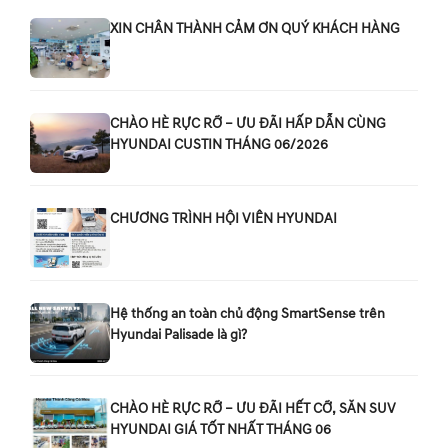
XIN CHÂN THÀNH CẢM ƠN QUÝ KHÁCH HÀNG
CHÀO HÈ RỰC RỠ – ƯU ĐÃI HẤP DẪN CÙNG
HYUNDAI CUSTIN THÁNG 06/2026
CHƯƠNG TRÌNH HỘI VIÊN HYUNDAI
Hệ thống an toàn chủ động SmartSense trên
Hyundai Palisade là gì?
CHÀO HÈ RỰC RỠ – ƯU ĐÃI HẾT CỠ, SĂN SUV
HYUNDAI GIÁ TỐT NHẤT THÁNG 06