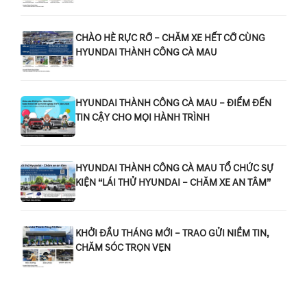
CHÀO HÈ RỰC RỠ – CHĂM XE HẾT CỠ CÙNG
HYUNDAI THÀNH CÔNG CÀ MAU
HYUNDAI THÀNH CÔNG CÀ MAU – ĐIỂM ĐẾN
TIN CẬY CHO MỌI HÀNH TRÌNH
HYUNDAI THÀNH CÔNG CÀ MAU TỔ CHỨC SỰ
KIỆN “LÁI THỬ HYUNDAI – CHĂM XE AN TÂM”
KHỞI ĐẦU THÁNG MỚI – TRAO GỬI NIỀM TIN,
CHĂM SÓC TRỌN VẸN