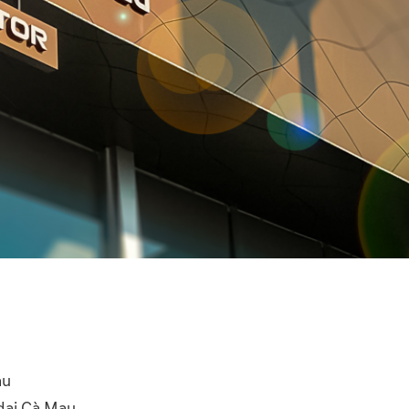
au
dai Cà Mau.