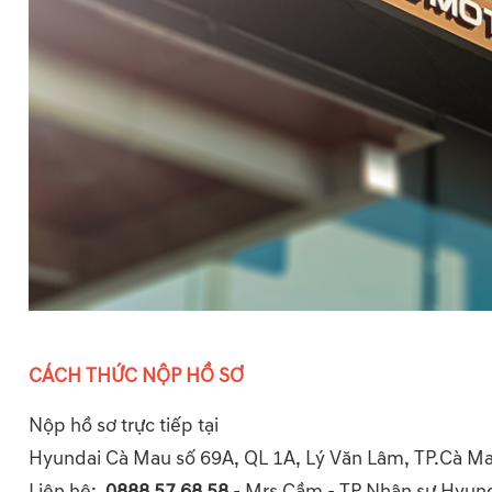
CÁCH THỨC NỘP HỒ SƠ
Nộp hồ sơ trực tiếp tại
Hyundai Cà Mau số 69A, QL 1A, Lý Văn Lâm, TP.Cà M
Liên hệ:
0888 57 68 58
- Mrs Cầm - TP Nhân sự Hyun