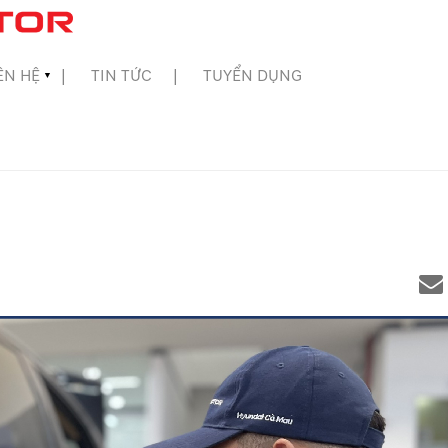
ÊN HỆ
TIN TỨC
TUYỂN DỤNG
▼