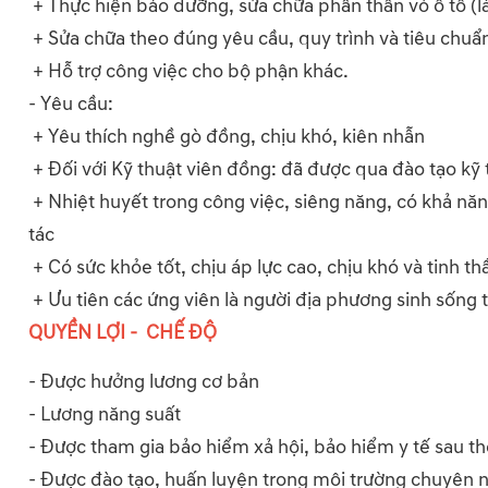
+ Thực hiện bảo dưỡng, sửa chữa phần thân vỏ ô tô (
+ Sửa chữa theo đúng yêu cầu, quy trình và tiêu chuẩn
+ Hỗ trợ công việc cho bộ phận khác.
- Yêu cầu:
+ Yêu thích nghề gò đồng, chịu khó, kiên nhẫn
+ Đối với Kỹ thuật viên đồng: đã được qua đào tạo kỹ
+ Nhiệt huyết trong công việc, siêng năng, có khả năn
tác
+ Có sức khỏe tốt, chịu áp lực cao, chịu khó và tinh t
+ Ưu tiên các ứng viên là người địa phương sinh sống 
QUYỀN LỢI - CHẾ ĐỘ
- Được hưởng lương cơ bản
- Lương năng suất
- Được tham gia bảo hiểm xả hội, bảo hiểm y tế sau thờ
- Được đào tạo, huấn luyện trong môi trường chuyên 