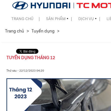
TRANG CHỦ
SẢN PHẨM
DỊCH VỤ
LI
▼
▼
Trang chủ
Tuyển dụng
▼
▼
TUYỂN DỤNG THÁNG 12
▼
Thứ sáu - 22/12/2023 04:20